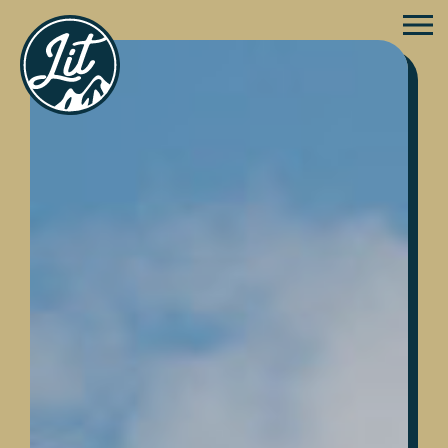
メ
ニ
ュ
ー
ボ
タ
ン